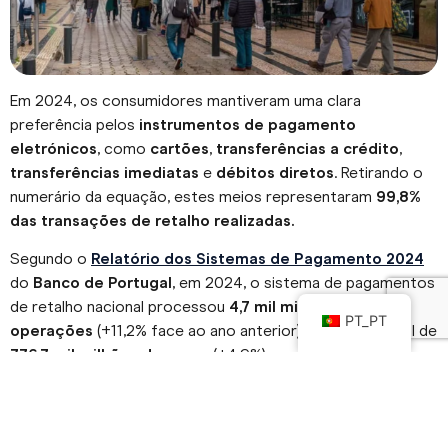
Em 2024, os consumidores mantiveram uma clara
preferência pelos
instrumentos de pagamento
eletrónicos
, como
cartões
,
transferências a crédito
,
transferências imediatas
e
débitos diretos
. Retirando o
numerário da equação, estes meios representaram
99,8%
das transações de retalho realizadas.
Segundo o
Relatório dos Sistemas de Pagamento 2024
do
Banco de Portugal
, em 2024, o sistema de pagamentos
de retalho nacional processou
4,7 mil milhões de
PT_PT
operações
(+11,2% face ao ano anterior), num valor total de
776,7 mil milhões de euros
(+4,9%).
Tal como referido, a esmagadora maioria dessas operações
foi realizada com
cartão de pagamento
, que representou: