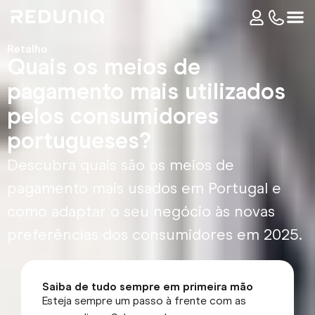
Retalho
Quais os meios de
pagamento mais utilizados
pelos consumidores
portugueses?
Descubra quais são os meios de
pagamento mais usados em Portugal e
como adaptar o seu negócio às novas
preferências dos consumidores em 2025.
Saiba de tudo sempre em primeira mão
Esteja sempre um passo à frente com as