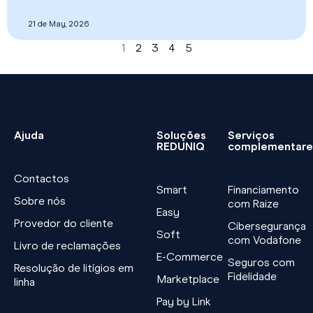
21 de May, 2026
1
2
3
4
5
Ajuda
Soluções
Serviços
REDUNIQ
complementare
Contactos
Smart
Financiamento
Sobre nós
com Raize
Easy
Provedor do cliente
Cibersegurança
Soft
com Vodafone
Livro de reclamações
E-Commerce
Seguros com
Resolução de litígios em
Fidelidade
Marketplace
linha
Pay by Link