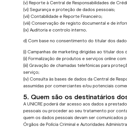
(v) Reporte à Central de Responsabilidades de Créd
(vi) Segurança e proteção de dados pessoais;
(vii) Contabilidade e Reporte Financeiro;
(viii) Conservação de registo documental e de inform
(ix) Auditoria e controlo interno.
d) Com base no consentimento do titular dos dado
(i) Campanhas de marketing dirigidas ao titular d
(ii) Formalização de produtos e serviços online com 
(iii) Gravação de chamadas telefónicas para proteç
serviço;
(iv) Consulta às bases de dados da Central de Resp
assumidas por comerciantes e/ou potenciais comer
5. Quem são os destinatários dos
A UNICRE poderá dar acesso aos dados a prestador
pessoais ou proceder ao seu tratamento por conta
quem os dados pessoais devam ser comunicados por 
Órgãos de Polícia Criminal e Autoridades Administrat