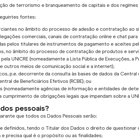
ão de terrorismo e branqueamento de capitais e dos regimes
eguintes fontes:
erciantes no âmbito do processo de adesão e contratação ao
egações comerciais, canais de contratação online e chat para 
as pelos titulares de instrumentos de pagamento e aceites p
iros, no âmbito do processo de contratação de produtos e ser
s pela UNICRE (nomeadamente a Lista Pública de Execuções, a Pu
 e outros meios de comunicação social e a internet);
cos, p.e. decorrente da consulta às bases de dados da Central
tral de Beneficiários Efetivos (RCBE); ou
ros (nomeadamente agências de informação e entidades de dete
a cumprimento de obrigações legais que impendam sobre a UN
ados pessoais?
arante que todos os Dados Pessoais serão:
te definidos, tendo o Titular dos Dados o direito de questionar
 precisa qual é o propósito ou as finalidades;