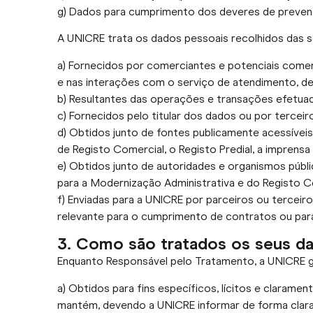
g) Dados para cumprimento dos deveres de prevenç
A UNICRE trata os dados pessoais recolhidos das s
a) Fornecidos por comerciantes e potenciais com
e nas interações com o serviço de atendimento, del
b) Resultantes das operações e transações efetuad
c) Fornecidos pelo titular dos dados ou por terce
d) Obtidos junto de fontes publicamente acessívei
de Registo Comercial, o Registo Predial, a imprensa
e) Obtidos junto de autoridades e organismos públi
para a Modernização Administrativa e do Registo Cen
f) Enviadas para a UNICRE por parceiros ou tercei
relevante para o cumprimento de contratos ou par
3. Como são tratados os seus d
Enquanto Responsável pelo Tratamento, a UNICRE g
a) Obtidos para fins específicos, lícitos e claramen
mantém, devendo a UNICRE informar de forma clara e