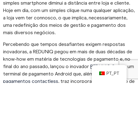
simples smartphone diminui a distância entre loja e cliente.
Hoje em dia, com um simples clique numa qualquer aplicação,
a loja vem ter connosco, o que implica, necessariamente,
uma redefinição dos meios de gestão e pagamento dos
mais diversos negócios.
Percebendo que tempos desafiantes exigem respostas
inovadoras, a REDUNIQ pegou em mais de duas décadas de
know-how em matéria de tecnologias de pagamento e, no
final do ano passado, lançou o inovador
REDUNIQ Smart
, um
PT_PT
terminal de pagamento Android que, além de aceitar
pagamentos contactless
, traz incorporadas um conjunto de
apps que auxiliam os negócios na gestão e lhes permitem
ser totalmente móveis e digitais.
REDUNIQ Smart: como
funciona?
Com o
REDUNIQ Smart
pode aceitar pagamentos com
cartão das principais marcas internacionais, usufruindo ainda