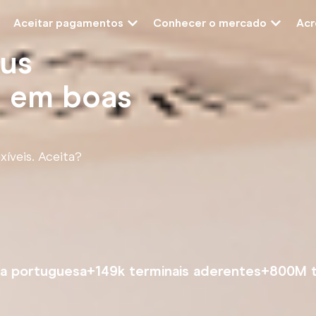
Aceitar pagamentos
Conhecer o mercado
Acr
us
 em boas
íveis. Aceita?
a portuguesa
+149k terminais aderentes
+800M t