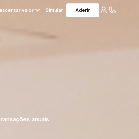
escentar valor
Simular
Aderir
ransações anuais