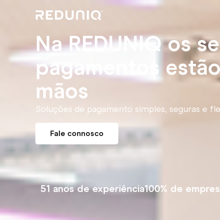
Na REDUNIQ os se
pagamentos estão
mãos
Soluções de pagamento simples, seguras e flex
Fale connosco
51 anos de experiência
100% de empres