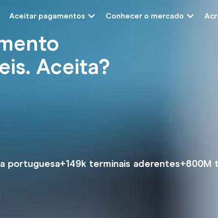
Aceitar pagamentos
Conhecer o mercado
Acr
amento
eis. Aceita?
a portuguesa
+149k terminais aderentes
+800M t