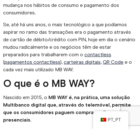
mudança nos hábitos de consumo e pagamento dos
consumidores.
Se, até há uns anos, o mais tecnológico a que podíamos
aspirar no ramo das transações era o pagamento através
de cartão de débito/crédito com PIN, hoje em dia o cenário
mudou radicalmente e os negócios têm de estar
preparados para trabalharem com o
contactless
(
pagamentos contactless
),
carteiras digitais
,
QR Code
e o
cada vez mais utilizado MB WAY.
O que é o MB WAY?
Nascido em 2015, o
MB WAY é, na prática, uma solução
Multibanco digital que, através do telemóvel, permite
que os consumidores paguem compras online e
presenciais.
PT_PT
Para o consumidor ter acesso ao MB WAY, só tem de
descarregar a respetiva aplicação que se encontra