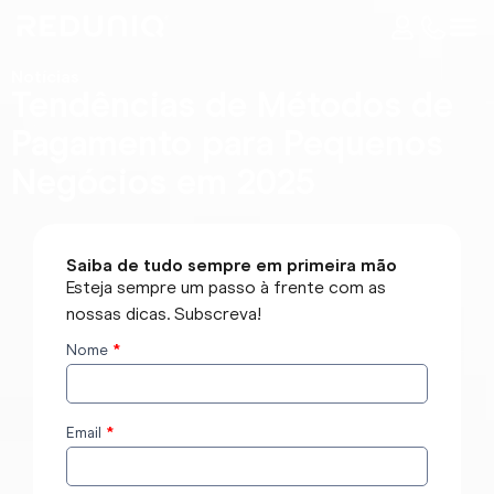
Notícias
Tendências de Métodos de
Pagamento para Pequenos
Negócios em 2025
Saiba de tudo sempre em primeira mão
Esteja sempre um passo à frente com as
nossas dicas. Subscreva!
Nome
*
Subscrever
o blog
Email
*