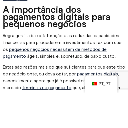
A importância dos
pagamentos digitais para
pequenos negócios
Regra geral, a baixa faturação e as reduzidas capacidades
financeiras para procederem a investimentos faz com que
os
pequenos negócios necessitem de métodos de
pagamento
ágeis, simples e, sobretudo, de baixo custo.
Estas são razões mais do que suficientes para que este tipo
de negócio opte, ou deva optar, por
pagamentos digitais
,
especialmente agora que já é possível encontrarmos no
PT_PT
mercado
terminais de pagamento
que, além de não terem
anuidade e dispensarem o pagamento de comissões,
permitem ter acesso aos meios de pagamento mais
utilizados pelos consumidores e adaptam-se à própria
natureza da empresa.
Na REDUNIQ, por exemplo, os pequenos negócios