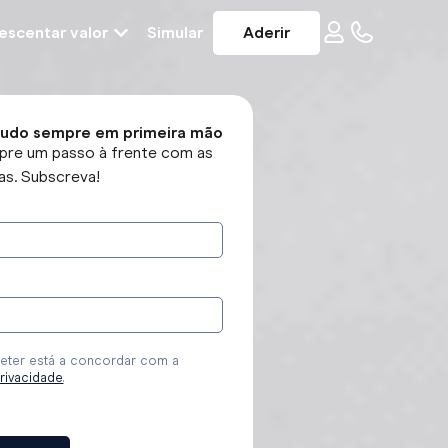
escentar valor
Simular
Aderir
tudo sempre em primeira mão
pre um passo à frente com as
as. Subscreva!
r
ter está a concordar com a
privacidade
.