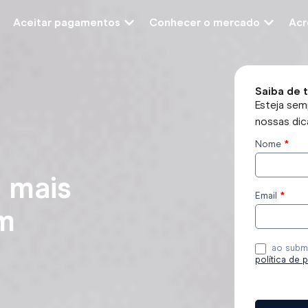
Aceitar pagamentos
Conhecer o mercado
Acr
Saiba de 
Esteja sem
nossas dic
Nome
*
Subscreve
o blog
 mais
Email
*
m
ao subme
política de 