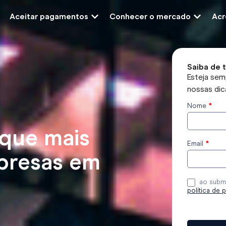
Aceitar pagamentos
Conhecer o mercado
Acr
Saiba de 
Esteja sem
nossas dic
Nome
*
Subscreve
o blog
 que mais
Email
*
presas em
ao subme
política de 