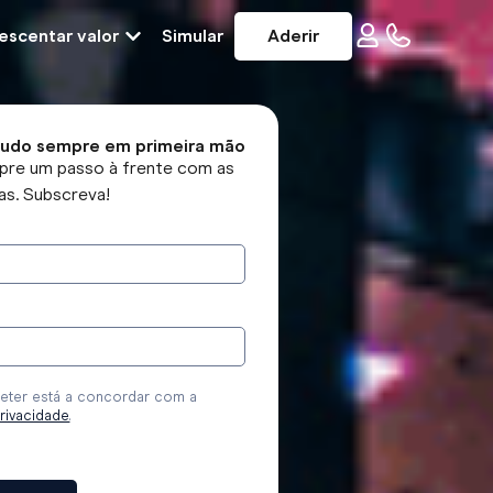
escentar valor
Simular
Aderir
tudo sempre em primeira mão
pre um passo à frente com as
as. Subscreva!
r
ter está a concordar com a
privacidade
.