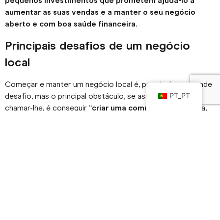
pequenos investimentos que prometem ajudá-lo a
aumentar as suas vendas e a manter o seu negócio
aberto e com boa saúde financeira
.
Principais desafios de um negócio
local
Começar e manter um negócio local é, por si só, um grande
desafio, mas o principal obstáculo, se assim podemos
PT_PT
chamar-lhe, é conseguir “
criar uma comunidade
”, ou seja,
criar laços de confiança com a comunidade em que se
insere, para que exista um verdadeiro fluxo contínuo de
vendas
.
Para que esta ligação se estabeleça, é necessário, contudo,
que:
os
preços sejam acessíveis
à carteira de quem vive
e trabalha na zona;
os
produtos e serviços sejam de qualidade
;