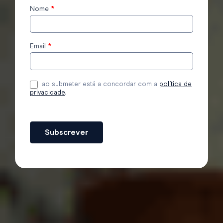
Nome
*
Subscrever
o blog
Email
*
ao submeter está a concordar com a
política de
privacidade
.
Subscrever