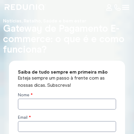
Notícias
,
Retalho
,
Saúde e bem estar
Gateway de Pagamento E-
commerce: o que é e como
funciona?
Saiba de tudo sempre em primeira mão
Esteja sempre um passo à frente com as
nossas dicas. Subscreva!
Nome
*
Subscrever
o blog
Email
*