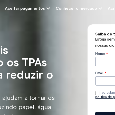
Aceitar pagamentos
Conhecer o mercado
Acr
Saiba de 
Esteja sem
nossas dic
is
Nome
*
Subscreve
o os TPAs
o blog
 reduzir o
Email
*
ao subme
ajudam a tornar os
política de 
zindo papel, água