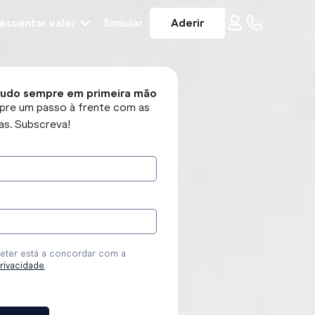
escentar valor
Simular
Aderir
tudo sempre em primeira mão
pre um passo à frente com as
as. Subscreva!
r
ter está a concordar com a
privacidade
.