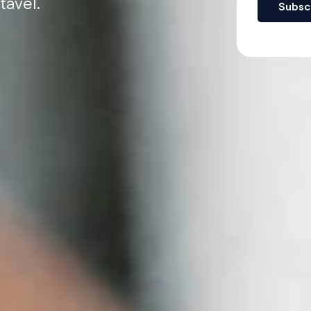
tável.
Subsc