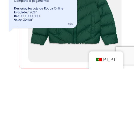
PT_PT
Beneficie da isenção de custos
de adesão e pague
apenas a Taxa de Serviço ao Comerciante (TSC) + fee
fixa.