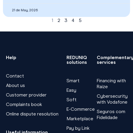
21 de May, 2026
1
2
3
4
5
Help
REDUNIQ
Complementar
solutions
services
Contact
Smart
Financing with
About us
Raize
Easy
Customer provider
Cybersecurity
Soft
with Vodafone
Complaints book
E-Commerce
Seguros com
Online dispute resolution
Fidelidade
Marketplace
Pay by Link
Useful information